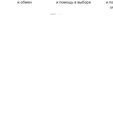
и обмен
и помощь в выборе
и п
о