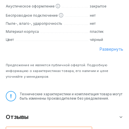
наушники с закрытым акустическим оформлением
Акустическое оформление
закрытое
обеспечивают максимальный звуковой изоляцию,
позволяя вам наслаждаться музыкой без внешних помех.
Беспроводное подключение
нет
Материал корпуса — пластик, который не только
Пыле-, влаго-, ударопрочность
нет
прочен, но и легок в использовании.
Материал корпуса
пластик
Цвет
чёрный
Основные особенности
Развернуть
Качество звука:
Динамики диаметром 14,2 мм
обеспечивают чистый и насыщенный звук. Частотный
диапазон от 20 Гц до 20 000 Гц позволяет вам
Предложение не является публичной офертой. Подробную
наслаждаться всеми нюансами музыки.
информацию о характеристиках товара, его наличии и цене
Удобство:
Вкладыши обеспечивают хорошую
уточняйте у менеджеров.
звукоизоляцию и комфортное прилегание к ушам. Вы
можете использовать их длительное время без
дискомфорта.
Технические характеристики и комплектация товара могут
Прочность:
Надежная конструкция и качественные
быть изменены производителем без уведомления.
материалы делают эти наушники долговечными.
Отзывы
Аналоги
Если вы ищете аналоги наушников Philips TAE1008, вы