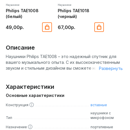
Наушники
Наушники
Philips TAE1008
Philips TAE1018
(белый)
(черный)
49,00р.
67,00р.
Описание
Наушники Philips TAE1008 – это надежный спутник для
вашего музыкального опыта. С их высококачественным
звуком и стильным дизайном вы сможете наслаждаться
Развернуть
музыкой в любое время. Наушники оснащены
интерфейсом 3,5 мм, что обеспечивает совместимость с
большинством устройств. Внутриканальные наушники
Характеристики
идеально подходят для длительного использования, не
Основные характеристики
вызывая дискомфорта или давления на уши.
Конструкция
вставные
Дизайн
наушники с
Тип
микрофоном
Дизайн наушников Philips TAE1008 подчеркивает их
Назначение
портативные
функциональность и эстетику. Внутриканальные