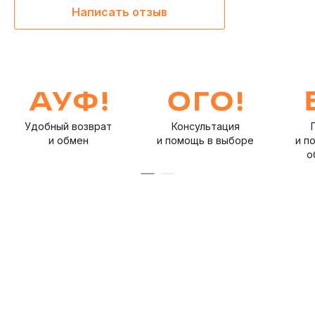
можете рассмотреть следующие модели:
Написать отзыв
Наушники Philips SHP9500
:
Эти наушники также
внутриканальные и имеют закрытое акустическое
оформление, но отличаются более широким диапазоном
частот и более высоким уровнем звукового давления.
Наушники Sennheiser HD 4.40 BT
:
Эти беспроводные
наушники имеют аналогичное закрытое акустическое
оформление и поддерживают технологию Bluetooth, но
отличаются более высокой автономностью работы от
Удобный возврат
Консультация
аккумулятора.
и обмен
и помощь в выборе
и п
о
Наушники Philips TAE1008 – это отличный выбор для
тех, кто ценит качество звука и комфорт.
Наслаждайтесь музыкой с уверенностью!