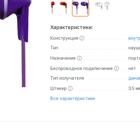
66-68-01
6-68-01
колонки
атуры
раслеты
Умные колонки
Игровые коврики
Комплект мышь +
Портативные зарядные
Акусти
Игровы
Трансп
Усилители/ЦАПы
Стойки
коврик
(Powerbank)
Характеристики:
O by Red
тура
Яндекс Станции
Игровые коврики Razer
Игровые н
Детские в
Кабели
Bluetooth аудиоресиверы
Наборы периферии
Конструкция
внут
а
Умная колонка Xiaomi
Игровые коврики A4Tech
на 20000 мА/ч
Беспровод
Игровые н
Детские с
Портативные
Наборы
а JBL
Red Square
Умная колонка Amazon
Игровые коврики HyperX
на 30000 мА/ч
система
Игровые на
Портативн
Тип
науш
Коврики
Стационарные
а Sony
Дарк
Умная колонка Google
Игровые коврики Corsair
на 10000 мА/ч
Акустическ
Игровые на
30000 мА/
Виниловые
Назначение
порт
Ламповые усилители
Проекторы
а Bose
Игровые коврики с подсветкой
с беспроводной зарядкой
Акустичес
Игровые на
Электроса
проигрыватели
Беспроводное подключение
нет
а
Razer
Студийные мониторы
Игровые коврики SteelSeries
с быстрой зарядкой
Электроса
Звуковые карты
MIDI-клавиатуры
Тип излучателя
дина
orsair
Портативные аккумуляторы
Для веч
Веб-ка
Электроса
(аудиоинтерфейсы)
Behringer
Штекер
3.5 м
 Marshall
HyperX
nor
Xiaomi
(Partyb
KRK Systems
Logitech
Все характеристики
Внешние
ogitech
omi
Чехлы д
PreSonus
Колонка JB
Веб-камер
Внутренние
armilo
awei
Yamaha
Anker
Веб-камер
teelseries
HD
Диктофоны и рации
Веб-камер