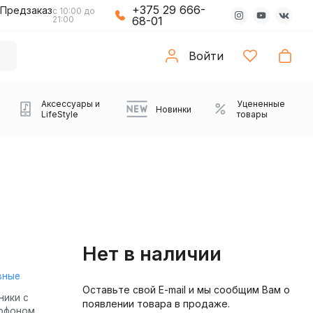
+375 29 666-
Предзаказ
с 10:00 до
21:00
68-01
Войти
Аксессуары и
Уцененные
Новинки
LifeStyle
товары
Нет в наличии
вные
Оставьте свой E-mail и мы сообщим Вам о
Компьютерные колонки
Коврики с подсветкой
Зарядные устройства
Виниловые
Partybox
Плееры
Аудиоинтерфейсы
Звуковые карты
Веб-камеры
Проекторы
Транспорт
Саундбары
ники с
появлении товара в продаже.
проигрыватели
офоном