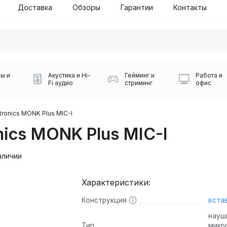
Доставка
Обзоры
Гарантии
Контакты
ы и
Акустика и Hi-
Гейминг и
Работа и
Fi аудио
стриминг
офис
ctronics MONK Plus MIC-I
nics MONK Plus MIC-I
аличии
Характеристики:
Силуэт 2-й этаж, 10
0
Конструкция
вста
Игровые мыши Logitech
Портативные колонки
Наборы периферии
Игровые наушники
Микрофоны BOYA
Powerbank
Беспроводные колонки
USB Type-C адаптеры
Коврики для мыши
Ресиверы
Геймпады
Наборы
0
науш
Тип
микр