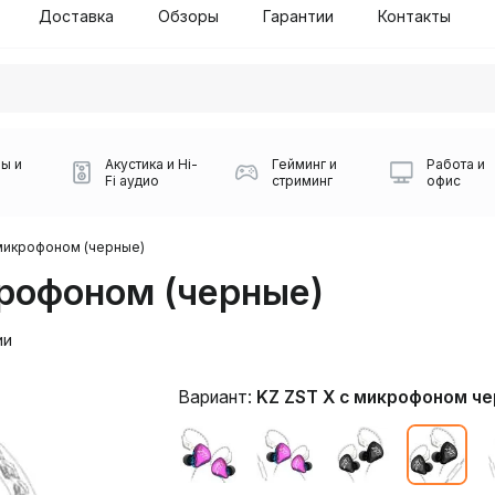
Доставка
Обзоры
Гарантии
Контакты
ы и
Акустика и Hi-
Гейминг и
Работа и
Fi аудио
стриминг
офис
 микрофоном (черные)
крофоном (черные)
ии
Вариант:
KZ ZST X с микрофоном ч
Силуэт 2-й этаж, 10
0
Игровые мыши Logitech
Портативные колонки
Наборы периферии
Игровые наушники
Микрофоны BOYA
Powerbank
Беспроводные колонки
USB Type-C адаптеры
Коврики для мыши
Ресиверы
Геймпады
Наборы
0