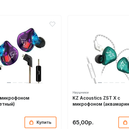
Наушники
с микрофоном
KZ Acoustics ZST X с
етный)
микрофоном (аквамарин
65,00р.
Купить