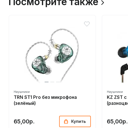
Посмотрите также
Наушники
Наушники
TRN ST1 Pro без микрофона
KZ ZST 
(зелёный)
(разноцв
65,00р.
65,00р.
Купить