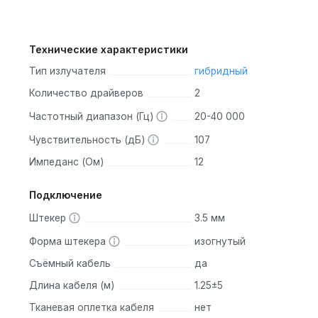
 динамических драйверов – 10-мм динамический драйвер для
Технические характеристики
 драйвер 30095 для высоких частот. Это обеспечивает чистый
Тип излучателя
гибридный
Количество драйверов
2
окачественным серебряным покрытием провода, что улучшае
олокна High-Si Kevlar в проводной сердцевине снижает потери
Частотный диапазон (Гц)
20-40 000
Чувствительность (дБ)
107
т выбрать наушники в зависимости от ваших потребностей.
Импеданс (Ом)
12
Подключение
Штекер
3.5 мм
ансированным арматурным драйвером и динамическим драйвер
 обратить внимание на аналогичные модели других
Форма штекера
изогнутый
Съёмный кабель
да
Длина кабеля (м)
1.25±5
 для вашего музыкального путешествия. Наслаждайтесь
Тканевая оплетка кабеля
нет
этой выдающейся моделью!