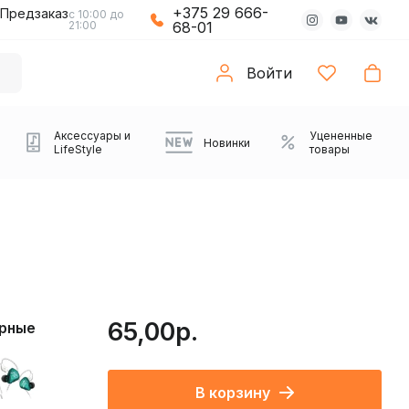
+375 29 666-
Предзаказ
с 10:00 до
21:00
68-01
Войти
Аксессуары и
Уцененные
Новинки
LifeStyle
товары
65,00р.
ерные
Компьютерные колонки
Коврики с подсветкой
Зарядные устройства
Виниловые
Partybox
Плееры
Аудиоинтерфейсы
Звуковые карты
Веб-камеры
Проекторы
Транспорт
Саундбары
В корзину
проигрыватели