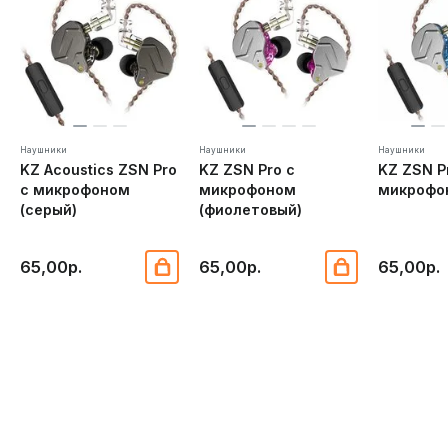
Наушники
Наушники
Наушники
KZ Acoustics ZSN Pro
KZ ZSN Pro с
KZ ZSN P
с микрофоном
микрофоном
микрофон
(серый)
(фиолетовый)
65,00р.
65,00р.
65,00р.