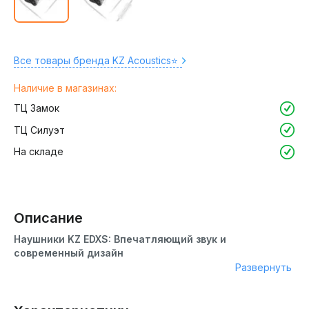
Все товары бренда KZ Acoustics⭐️
Наличие в магазинах:
ТЦ Замок
ТЦ Силуэт
На складе
Описание
Наушники KZ EDXS: Впечатляющий звук и
современный дизайн
Развернуть
Наушники KZ EDXS - это стильная и удобная модель,
которая отличается качественным звуком и долгим
временем автономной работы. Они идеально подходят