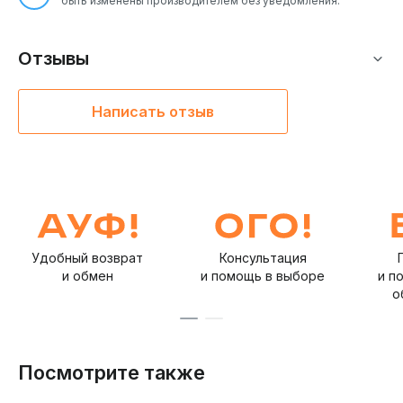
быть изменены производителем без уведомления.
Отзывы
Написать отзыв
Удобный возврат
Консультация
и обмен
и помощь в выборе
и п
о
Посмотрите также