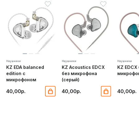
Наушники
Наушники
Наушники
KZ EDA balanced
KZ Acoustics EDCX
KZ EDCX 
edition с
без микрофона
микрофон
микрофоном
(серый)
40,00р.
40,00р.
40,00р.