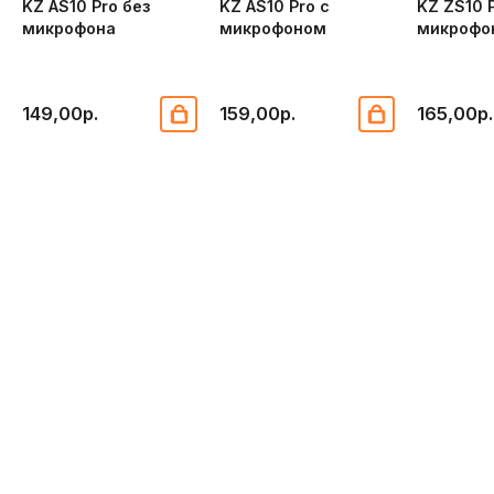
KZ AS10 Pro без
KZ AS10 Pro с
KZ ZS10 P
микрофона
микрофоном
микрофон
149,00р.
159,00р.
165,00р.