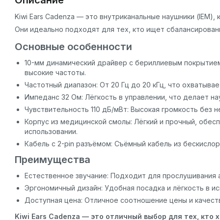
Описание
Kiwi Ears Cadenza — это внутриканальные наушники (IEM)
Они идеально подходят для тех, кто ищет сбалансирован
Основные особенности
10-мм динамический драйвер с бериллиевым покрытием
высокие частоты.
Частотный диапазон: От 20 Гц до 20 кГц, что охватыва
Импеданс 32 Ом: Лёгкость в управлении, что делает н
Чувствительность 110 дБ/мВт: Высокая громкость без 
Корпус из медицинской смолы: Лёгкий и прочный, обе
использовании.
Кабель с 2-pin разъёмом: Съёмный кабель из бескисло
Преимущества
Естественное звучание: Подходит для прослушивания а
Эргономичный дизайн: Удобная посадка и лёгкость в ис
Доступная цена: Отличное соотношение цены и качест
Kiwi Ears Cadenza — это отличный выбор для тех, кто