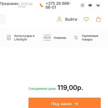
+375 29 666-
Предзаказ
с 10:00 до
21:00
68-01
Войти
Аксессуары и
Уцененные
Новинки
LifeStyle
товары
119,00р.
Ожидаемая цена:
Компьютерные колонки
Коврики с подсветкой
Зарядные устройства
Виниловые
Partybox
Плееры
Аудиоинтерфейсы
Звуковые карты
Веб-камеры
Проекторы
Транспорт
Саундбары
Под заказ
проигрыватели