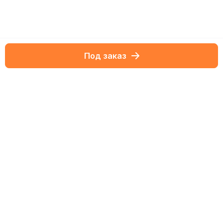
Под заказ
Netbox-блог
Обзоры