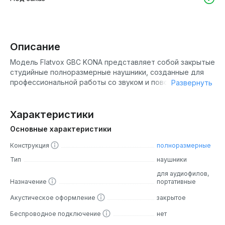
Описание
Модель Flatvox GBC KONA представляет собой закрытые
студийные полноразмерные наушники, созданные для
профессиональной работы со звуком и повседневного
Развернуть
прослушивания музыки. Это универсальная модель,
ориентированная как на звукорежиссёров и музыкантов,
так и на требовательных меломанов, ценящих
Характеристики
сбалансированное и детализированное звучание.
Основные характеристики
Наушники были анонсированы на выставке портативной
аудиотехники, где и были представлены как новинка для
Конструкция
полноразмерные
российского рынка.
Тип
наушники
Название KONA отражает философию устройства —
для аудиофилов,
Назначение
портативные
объединение профессиональной точности мониторных
наушников и эмоциональной вовлечённости,
Акустическое оформление
закрытое
характерной для Hi-Fi моделей. Flatvox GBC KONA
призваны стать инструментом для тех, кто ищет
Беспроводное подключение
нет
честную, неокрашенную передачу звука, но при этом не