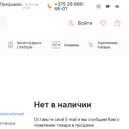
+375 29 666-
Предзаказ
с 10:00 до
21:00
68-01
Войти
Аксессуары и
Уцененные
Новинки
LifeStyle
товары
Нет в наличии
риканальные
Оставьте свой E-mail и мы сообщим Вам о
Компьютерные колонки
Коврики с подсветкой
Зарядные устройства
Виниловые
Partybox
Плееры
Аудиоинтерфейсы
Звуковые карты
Веб-камеры
Проекторы
Транспорт
Саундбары
ативные
появлении товара в продаже.
проигрыватели