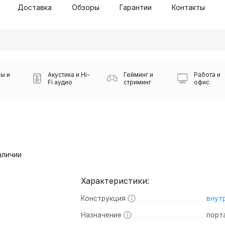
Доставка
Обзоры
Гарантии
Контакты
ы и
Акустика и Hi-
Гейминг и
Работа и
Fi аудио
стриминг
офис
аличии
Характеристики:
Силуэт 2-й этаж, 10
0
Конструкция
внут
Игровые мыши Logitech
Портативные колонки
Наборы периферии
Игровые наушники
Микрофоны BOYA
Powerbank
Беспроводные колонки
USB Type-C адаптеры
Коврики для мыши
Ресиверы
Геймпады
Наборы
0
Назначение
порт