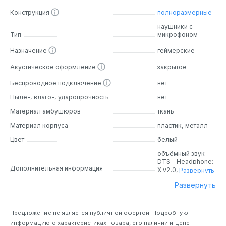
предлагают пользователям чистое и мощное звучание,
Конструкция
полноразмерные
что делает их идеальными как для игр, так и для
наушники с
прослушивания музыки.
Тип
микрофоном
Назначение
геймерские
Дизайн
Акустическое оформление
закрытое
Дизайн SteelSeries Arctis Pro + GameDAC выделяется
своей элегантностью и современным стилем. Наушники
Беспроводное подключение
нет
имеют закрытое акустическое оформление, что
Пыле-, влаго-, ударопрочность
нет
способствует лучшему подавлению внешних шумов.
Материал амбушюров
ткань
Корпус выполнен из качественных материалов, включая
сталь и алюминий, что придаёт устройству прочность и
Материал корпуса
пластик, металл
долговечность. Удобные амбушюры из мягкого
Цвет
белый
материала обеспечивают комфорт даже при
длительном использовании. Внешний вид наушников
объёмный звук
DTS - Headphone:
сочетает в себе элементы классических музыкальных
Дополнительная информация
X v2.0, подсветка,
Развернуть
наушников и современных игровых аксессуаров, что
неодимовые
делает их универсальными для различных ситуаций.
Развернуть
магниты,
шумоподавление
микрофона
Основные особенности
Предложение не является публичной офертой. Подробную
информацию о характеристиках товара, его наличии и цене