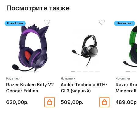
Посмотрите также
Новый цвет
Новый цвет
Наушники
Наушники
Наушники
Razer Kraken Kitty V2
Audio-Technica ATH-
Razer Kr
Gengar Edition
GL3 (чёрный)
Minecraft
620,00р.
509,00р.
489,00р