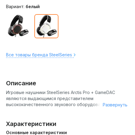
Вариант:
белый
Все товары бренда SteelSeries
Описание
Игровые наушники SteelSeries Arctis Pro + GameDAC
являются выдающимся представителем
высококачественного звукового оборудования для
Развернуть
геймеров. Эти наушники обеспечивают невероятное
качество звука благодаря интегрированному цифровому
аналоговому преобразователю (ЦАП) ESS Sabre 9018,
Характеристики
который поддерживает воспроизведение Hi-Res аудио с
Основные характеристики
частотой до 96 кГц и 24 бит. Арктические наушники