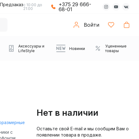
+375 29 666-
Предзаказ
с 10:00 до
21:00
68-01
Войти
Аксессуары и
Уцененные
Новинки
LifeStyle
товары
Нет в наличии
оразмерные
Оставьте свой E-mail и мы сообщим Вам о
Компьютерные колонки
Коврики с подсветкой
Зарядные устройства
Виниловые
Partybox
Плееры
Аудиоинтерфейсы
Звуковые карты
Веб-камеры
Проекторы
Транспорт
Саундбары
ники с
появлении товара в продаже.
проигрыватели
офоном