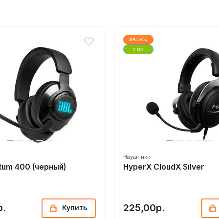
SALE%
TOP
Наушники
tum 400 (черный)
HyperX CloudX Silver
р.
225,00р.
Купить