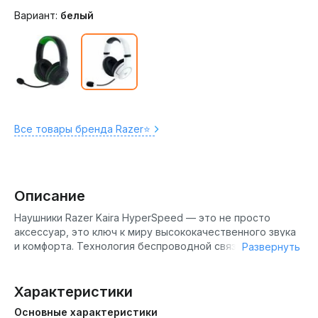
Вариант:
белый
Все товары бренда Razer⭐️
Описание
Наушники Razer Kaira HyperSpeed — это не просто
аксессуар, это ключ к миру высококачественного звука
и комфорта. Технология беспроводной связи
Развернуть
HyperSpeed обеспечивает молниеносную реакцию и
стабильное соединение, позволяя вам наслаждаться
игрой без задержек и перебоев. Мощные динамики
Характеристики
наушников Razer Kaira HyperSpeed обеспечивают
Основные характеристики
насыщенный и четкий звук, позволяя вам услышать