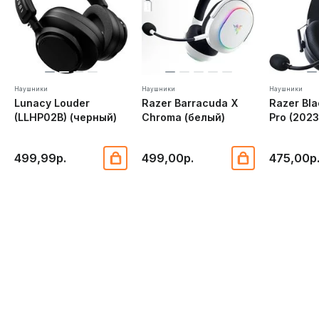
Наушники
Наушники
Наушники
Lunacy Louder
Razer Barracuda X
Razer Bl
(LLHP02B) (черный)
Chroma (белый)
Pro (202
499,99р.
499,00р.
475,00р