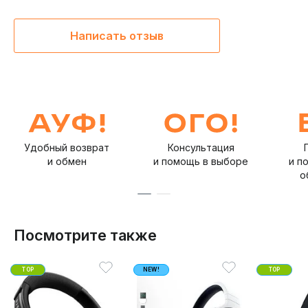
любой игровой битве и помогут полностью
погрузиться в атмосферу любимых игр и фильмов.
Написать отзыв
Удобный возврат
Консультация
и обмен
и помощь в выборе
и п
о
Посмотрите также
TOP
NEW!
TOP