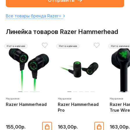
Отправить
Все товары бренда Razer⭐️
Линейка товаров Razer Hammerhead
Нет в наличии
Нет в наличии
Нет в наличии
Наушники
Наушники
Наушники
Razer Hammerhead
Razer Hammerhead
Razer H
Pro
True Wire
155,00р.
163,00р.
163,00р.