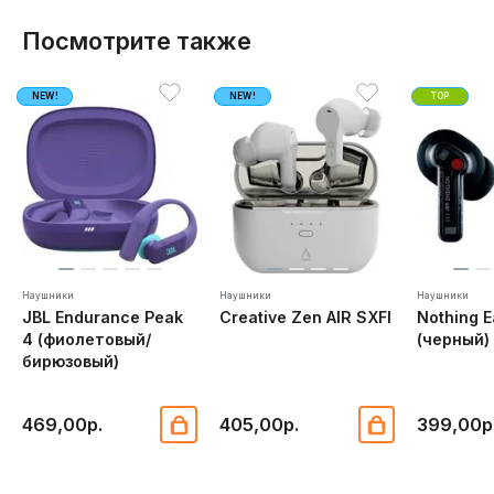
Посмотрите также
NEW!
NEW!
TOP
Наушники
Наушники
Наушники
JBL Endurance Peak
Creative Zen AIR SXFI
Nothing E
4 (фиолетовый/
(черный)
бирюзовый)
469,00р.
405,00р.
399,00р