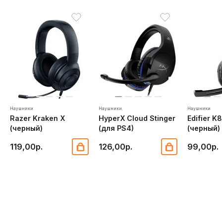
виртуальных приключений с комфортом!
Наушники
Наушники
Наушники
Razer Kraken X
HyperX Cloud Stinger
Edifier K
(черный)
(для PS4)
(черный)
119,00р.
126,00р.
99,00р.