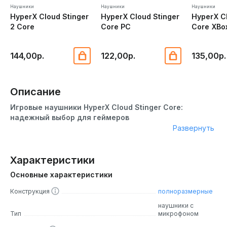
Наушники
Наушники
Наушники
HyperX Cloud Stinger
HyperX Cloud Stinger
HyperX C
2 Core
Core PC
Core XBo
144,00р.
122,00р.
135,00р.
Описание
Игровые наушники HyperX Cloud Stinger Core:
надежный выбор для геймеров
Развернуть
Игровые наушники HyperX Cloud Stinger Core – это
оптимальное решение для тех, кто ценит высокое
качество звучания по доступной цене. HyperX Cloud
Характеристики
Stinger Core представляют собой идеальный баланс
Основные характеристики
между стилем, комфортом и качеством звука. Они
станут отличным выбором как для новичков, так и
Конструкция
полноразмерные
профессиональных геймеров благодаря своим
наушники с
превосходным акустическим характеристикам и
Тип
микрофоном
стильному дизайну.