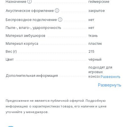
Назначение
геймерские
Дизайн
Акустическое оформление
закрытое
Наушники HyperX Cloud Stinger Core обладают легким и
Беспроводное подключение
нет
прочным корпусом. Они идеально подходят для долгих
Пыле-, влаго-, ударопрочность
нет
игровых сессий. Черные наушники смотрятся стильно и
Материал амбушюров
ткань
уместно в любой обстановке. Мягкие амбушюры из
дышащего материала обеспечивают комфорт даже при
Материал корпуса
пластик
продолжительном использовании, а регулируемое
Вес (г)
215
оголовье позволит настроить наушники точно под
размер вашей головы.
Цвет
чёрный
подходят для
игровых
Основные особенности
Дополнительная информация
консолей,
Развернуть
шумоподавление
Динамики 40 мм:
Позволяют наслаждаться мощными
Развернуть
микрофона
басами и четкими высокими и средними частотами.
Совместимость:
наушники подходят для
большинства игровых платформ, таких как PC, Xbox One,
Предложение не является публичной офертой. Подробную
Playstation 4 и Nintendo Switch
информацию о характеристиках товара, его наличии и цене
Виртуальный объемный звук: Создает эффект
уточняйте у менеджеров.
погружения в игру, помогая точно определить
вражеские локации по звуку.