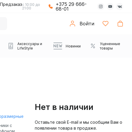
+375 29 666-
Предзаказ
с 10:00 до
21:00
68-01
Войти
Аксессуары и
Уцененные
Новинки
LifeStyle
товары
Нет в наличии
оразмерные
Оставьте свой E-mail и мы сообщим Вам о
Компьютерные колонки
Коврики с подсветкой
Зарядные устройства
Виниловые
Partybox
Плееры
Аудиоинтерфейсы
Звуковые карты
Веб-камеры
Проекторы
Транспорт
Саундбары
ники с
появлении товара в продаже.
проигрыватели
офоном