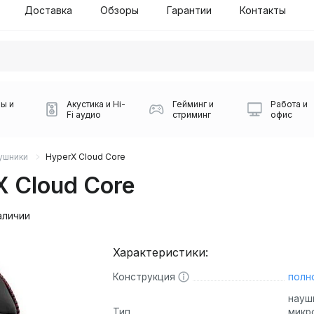
Доставка
Обзоры
Гарантии
Контакты
ы и
Акустика и Hi-
Гейминг и
Работа и
Fi аудио
стриминг
офис
ушники
HyperX Cloud Core
 Cloud Core
аличии
Характеристики:
Силуэт 2-й этаж, 10
0
Конструкция
полн
Игровые мыши Logitech
Портативные колонки
Наборы периферии
Игровые наушники
Микрофоны BOYA
Powerbank
Беспроводные колонки
USB Type-C адаптеры
Коврики для мыши
Ресиверы
Геймпады
Наборы
0
науш
Тип
микр