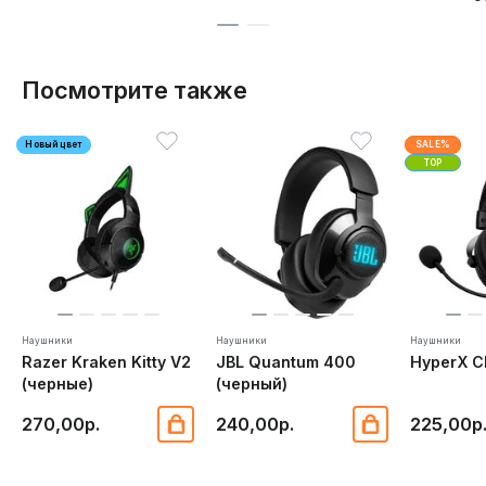
Посмотрите также
Новый цвет
SALE%
TOP
Наушники
Наушники
Наушники
Razer Kraken Kitty V2
JBL Quantum 400
HyperX Cl
(черные)
(черный)
270,00р.
240,00р.
225,00р