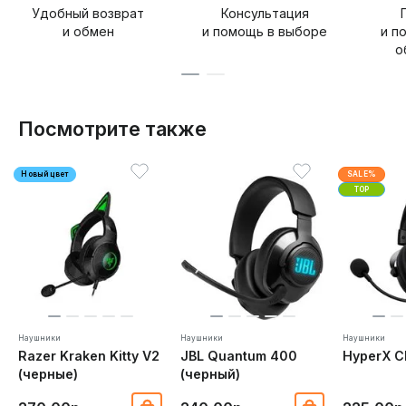
Удобный возврат
Консультация
и обмен
и помощь в выборе
и п
о
Посмотрите также
Новый цвет
SALE%
TOP
Наушники
Наушники
Наушники
Razer Kraken Kitty V2
JBL Quantum 400
HyperX Cl
(черные)
(черный)