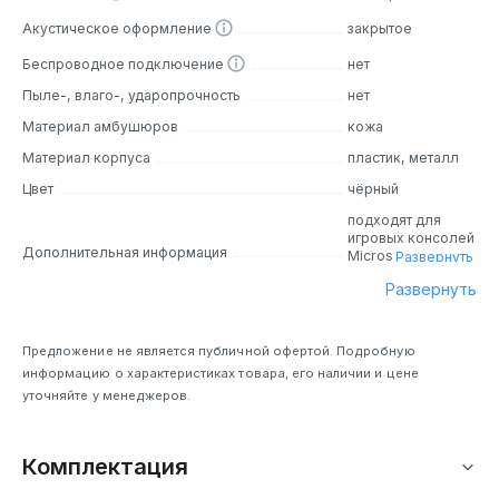
Акустическое оформление
закрытое
Беспроводное подключение
нет
Пыле-, влаго-, ударопрочность
нет
Материал амбушюров
кожа
Материал корпуса
пластик, металл
Цвет
чёрный
подходят для
игровых консолей
Дополнительная информация
Microsoft Xbox
Развернуть
One, Sony
Развернуть
PlayStation 4,
Nintendo Switch,
управление на
чашке
Предложение не является публичной офертой. Подробную
наушников,
информацию о характеристиках товара, его наличии и цене
шумоподавление
уточняйте у менеджеров.
микрофона
Комплектация