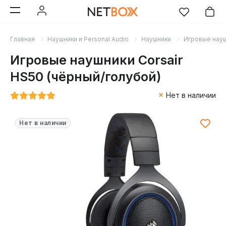
Главная
Наушники и Personal Audio
Наушники
Игровые нау
Игровые наушники Corsair
HS50 (чёрный/голубой)
Нет в наличии
Нет в наличии