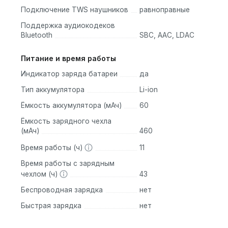
Подключение TWS наушников
равноправные
ния позволяют легко переключать треки и отвечать на звонк
Поддержка аудиокодеков
Bluetooth
SBC, AAC, LDAC
Питание и время работы
спроводных наушников, однако CMF Buds Pro 2 выделяются
Индикатор заряда батареи
да
й цене:
Тип аккумулятора
Li-ion
ошее качество звука и активное шумоподавление, но могут
Ёмкость аккумулятора (мАч)
60
ком и комфортом при длительном ношении. Однако цена може
Ёмкость зарядного чехла
(мАч)
460
ьный дизайн и хорошее качество звука, они не обладают таки
Время работы (ч)
11
 2.
Время работы с зарядным
чехлом (ч)
43
то отличный выбор для тех, кто ценит качество звука и
Беспроводная зарядка
нет
 Их функциональность и стильный дизайн делают их
Быстрая зарядка
нет
 и для активного отдыха.