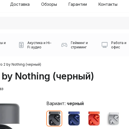
Доставка
Обзоры
Гарантии
Контакты
ы и
Акустика и Hi-
Гейминг и
Работа и
Fi аудио
стриминг
офис
o 2 by Nothing (черный)
by Nothing (черный)
аз
Вариант:
черный
Силуэт 2-й этаж, 10
0
Игровые мыши Logitech
Портативные колонки
Наборы периферии
Игровые наушники
Микрофоны BOYA
Powerbank
Беспроводные колонки
USB Type-C адаптеры
Коврики для мыши
Ресиверы
Геймпады
Наборы
0