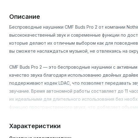
Описание
Беспроводные наушники CMF Buds Pro 2 от компании Noth
высококачественный звук и современные функции по дос
которые делают их отличным выбором как для повседневно
вы сможете наслаждаться музыкой, не отвлекаясь на окр
CMF Buds Pro 2 — это беспроводные наушники с активны
качество звука благодаря использованию двойных драйвер
поддерживают кодек LDAC, что позволяет передавать зв
звучание. Время автономной работы составляет до 11 час
их идеальными для длительного использования без необ
функцию пространственного звука, что добавляет объемн
Дизайн
Характеристики
Дизайн CMF Buds Pro 2 отличается современным и стиль