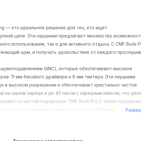
ing — это идеальное решение для тех, кто ищет
тупной цене. Эти наушники предлагают множество возможност
го использования, так и для активного отдыха. С CMF Buds P
ужающий шум, и получать удовольствие от каждого прослушив
м шумоподавлением (ANC), которые обеспечивают высокое
ов: 11-мм басового драйвера и 6-мм твитера. Эти наушники
ук в высоком разрешении и обеспечивает кристально чистое
ов на одном заряде и до 43 часов с зарядным кейсом, что дел
ходимости частой подзарядки. CMF Buds Pro 2 также поддерж
ости в прослушивание музыки и просмотр фильмов.
Разве
ным подходом. Наушники имеют компактную форму, которая