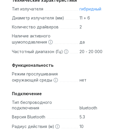
Технические характеристики
ении. Они доступны в нескольких ярких цветах, включая Navy 
Тип излучателя
гибридный
ть вариант, соответствующий его стилю. Корпус наушников
Диаметр излучателя (мм)
11 + 6
P55, что делает их подходящими для использования в различны
Количество драйверов
2
ем воздухе.
Наличие активного
шумоподавления
да
Частотный диапазон (Гц)
20 - 20 000
ый бас и четкие высокие частоты, создавая насыщенное
Функциональность
жающего шума до 50 дБ, позволяя сосредоточиться на музык
Режим прослушивания
окружающей среды
нет
т эффект объемного звучания, улучшая впечатления от
Подключение
Тип беспроводного
 без подзарядки и до 43 часов с зарядным кейсом.
подключения
bluetooth
легко регулировать громкость и управлять воспроизведением
Версия Bluetooth
5.3
о звука во время звонков благодаря технологии Clear Voice
Радиус действия (м)
10