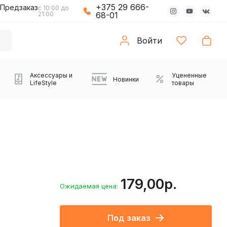
+375 29 666-
Предзаказ
с 10:00 до
21:00
68-01
Войти
Аксессуары и
Уцененные
Новинки
LifeStyle
товары
179,00р.
Ожидаемая цена:
Компьютерные колонки
Коврики с подсветкой
Зарядные устройства
Виниловые
Partybox
Плееры
Аудиоинтерфейсы
Звуковые карты
Веб-камеры
Проекторы
Транспорт
Саундбары
Под заказ
проигрыватели