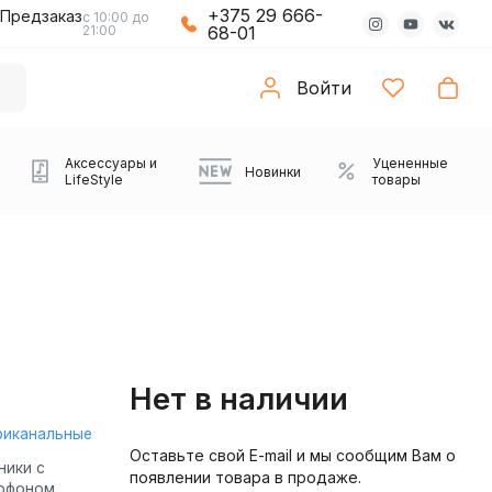
+375 29 666-
Предзаказ
с 10:00 до
21:00
68-01
Войти
Аксессуары и
Уцененные
Новинки
LifeStyle
товары
Нет в наличии
риканальные
Оставьте свой E-mail и мы сообщим Вам о
Компьютерные колонки
Коврики с подсветкой
Зарядные устройства
Виниловые
Partybox
Плееры
Аудиоинтерфейсы
Звуковые карты
Веб-камеры
Проекторы
Транспорт
Саундбары
ники с
появлении товара в продаже.
проигрыватели
офоном