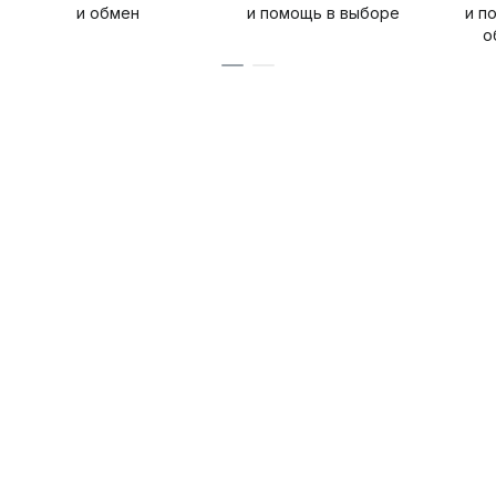
и обмен
и помощь в выборе
и п
о