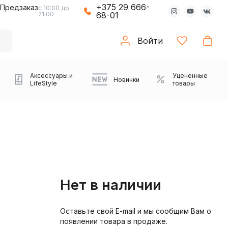
+375 29 666-
Предзаказ
с 10:00 до
21:00
68-01
Войти
Аксессуары и
Уцененные
Новинки
LifeStyle
товары
Нет в наличии
Оставьте свой E-mail и мы сообщим Вам о
Компьютерные колонки
Коврики с подсветкой
Зарядные устройства
Виниловые
Partybox
Плееры
Аудиоинтерфейсы
Звуковые карты
Веб-камеры
Проекторы
Транспорт
Саундбары
появлении товара в продаже.
проигрыватели