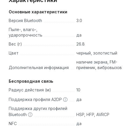
Характеристики
Основные характеристики
Версия Bluetooth
3.0
Пыле-, влаго-,
ударопрочность
да
Вес (г)
26.8
Цвет
черный, золотистый
наличие экрана, FM-
Дополнительная информация
приёмник, вибровызов
Беспроводная связь
Радиус действия (м)
10
Поддержка профиля A2DP
да
Поддержка других профилей
Bluetooth
HSP, HFP, AVRCP
NFC
да