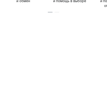
и обмен
и помощь в выборе
и п
о