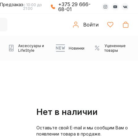
+375 29 666-
Предзаказ
с 10:00 до
21:00
68-01
Войти
Аксессуары и
Уцененные
Новинки
LifeStyle
товары
Нет в наличии
Оставьте свой E-mail и мы сообщим Вам о
Компьютерные колонки
Коврики с подсветкой
Зарядные устройства
Виниловые
Partybox
Плееры
Аудиоинтерфейсы
Звуковые карты
Веб-камеры
Проекторы
Транспорт
Саундбары
появлении товара в продаже.
проигрыватели