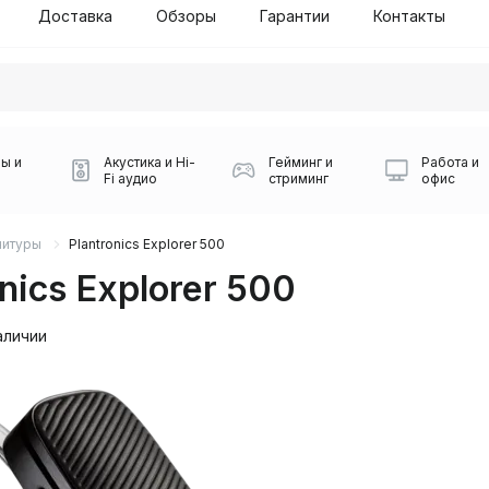
Доставка
Обзоры
Гарантии
Контакты
ы и
Акустика и Hi-
Гейминг и
Работа и
Fi аудио
стриминг
офис
нитуры
Plantronics Explorer 500
nics Explorer 500
аличии
Силуэт 2-й этаж, 10
0
Игровые мыши Logitech
Портативные колонки
Наборы периферии
Игровые наушники
Микрофоны BOYA
Powerbank
Беспроводные колонки
USB Type-C адаптеры
Коврики для мыши
Ресиверы
Геймпады
Наборы
0