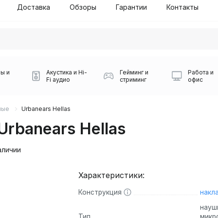
Доставка
Обзоры
Гарантии
Контакты
ы и
Акустика и Hi-
Гейминг и
Работа и
Fi аудио
стриминг
офис
ные
Urbanears Hellas
rbanears Hellas
аличии
Характеристики:
Силуэт 2-й этаж, 10
0
Конструкция
накл
Игровые мыши Logitech
Портативные колонки
Наборы периферии
Игровые наушники
Микрофоны BOYA
Powerbank
Беспроводные колонки
USB Type-C адаптеры
Коврики для мыши
Ресиверы
Геймпады
Наборы
0
науш
Тип
микр