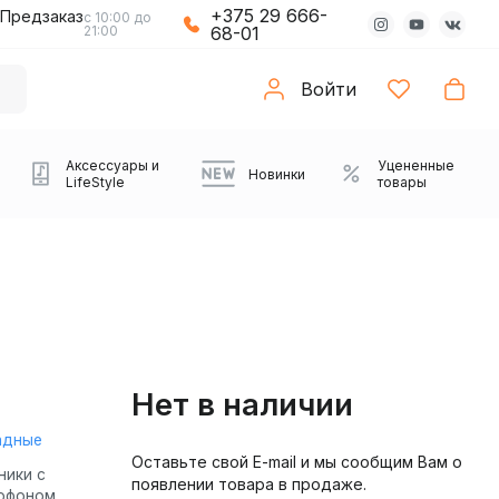
+375 29 666-
Предзаказ
с 10:00 до
21:00
68-01
Войти
Аксессуары и
Уцененные
Новинки
LifeStyle
товары
Нет в наличии
адные
Оставьте свой E-mail и мы сообщим Вам о
Компьютерные колонки
Коврики с подсветкой
Зарядные устройства
Виниловые
Partybox
Плееры
Аудиоинтерфейсы
Звуковые карты
Веб-камеры
Проекторы
Транспорт
Саундбары
ники с
появлении товара в продаже.
проигрыватели
офоном