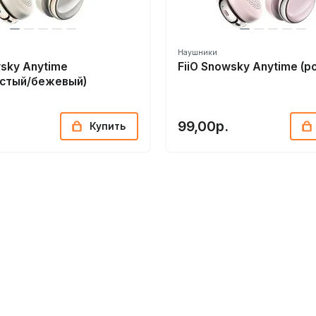
Наушники
wsky Anytime
FiiO Snowsky Anytime (р
истый/бежевый)
99,00р.
Купить