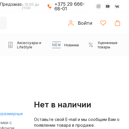
+375 29 666-
Предзаказ
с 10:00 до
21:00
68-01
Войти
Аксессуары и
Уцененные
Новинки
LifeStyle
товары
Нет в наличии
оразмерные
Оставьте свой E-mail и мы сообщим Вам о
Компьютерные колонки
Коврики с подсветкой
Зарядные устройства
Виниловые
Partybox
Плееры
Аудиоинтерфейсы
Звуковые карты
Веб-камеры
Проекторы
Транспорт
Саундбары
ники с
появлении товара в продаже.
проигрыватели
офоном