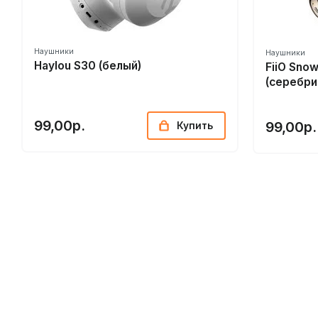
Наушники
Наушники
Haylou S30 (белый)
FiiO Sno
(серебр
99,00р.
99,00р.
Купить