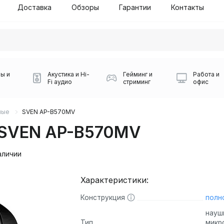
Доставка
Обзоры
Гарантии
Контакты
ы и
Акустика и Hi-
Гейминг и
Работа и
Fi аудио
стриминг
офис
ные
SVEN AP-B570MV
 SVEN AP-B570MV
аличии
Характеристики:
Силуэт 2-й этаж, 10
0
Конструкция
полн
Игровые мыши Logitech
Портативные колонки
Наборы периферии
Игровые наушники
Микрофоны BOYA
Powerbank
Беспроводные колонки
USB Type-C адаптеры
Коврики для мыши
Ресиверы
Геймпады
Наборы
0
науш
Тип
микр