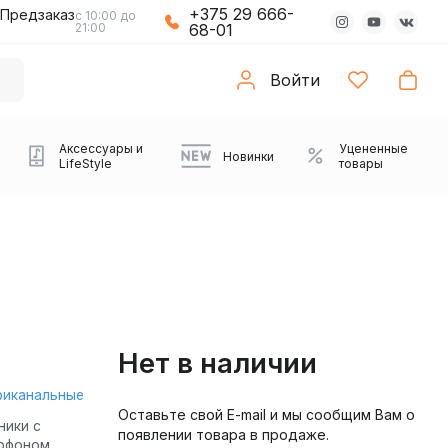
+375 29 666-
Предзаказ
с 10:00 до
21:00
68-01
Войти
Аксессуары и
Уцененные
Новинки
LifeStyle
товары
Нет в наличии
риканальные
Оставьте свой E-mail и мы сообщим Вам о
Компьютерные колонки
Коврики с подсветкой
Зарядные устройства
Виниловые
Partybox
Плееры
Аудиоинтерфейсы
Звуковые карты
Веб-камеры
Проекторы
Транспорт
Саундбары
ники с
появлении товара в продаже.
проигрыватели
офоном