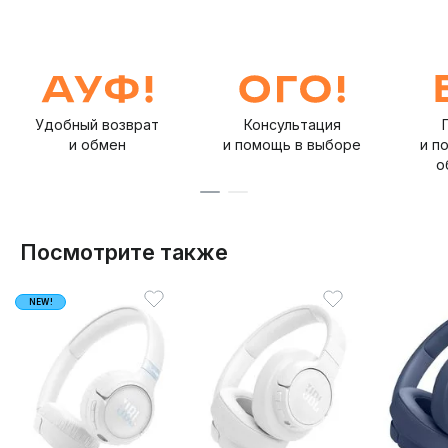
Удобный возврат
Консультация
и обмен
и помощь в выборе
и п
о
Посмотрите также
NEW!