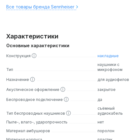
Все товары бренда Sennheiser
Характеристики
Основные характеристики
Конструкция
накладные
наушники с
Тип
микрофоном
Назначение
для аудиофилов
Акустическое оформление
закрытое
Беспроводное подключение
да
съёмный
Тип беспроводных наушников
аудиокабель
Пыле-, влаго-, ударопрочность
нет
Материал амбушюров
поролон
Материал корпуса
пластик