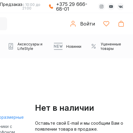
+375 29 666-
Предзаказ
с 10:00 до
21:00
68-01
Войти
Аксессуары и
Уцененные
Новинки
LifeStyle
товары
Нет в наличии
оразмерные
Оставьте свой E-mail и мы сообщим Вам о
Компьютерные колонки
Коврики с подсветкой
Зарядные устройства
Виниловые
Partybox
Плееры
Аудиоинтерфейсы
Звуковые карты
Веб-камеры
Проекторы
Транспорт
Саундбары
ники с
появлении товара в продаже.
проигрыватели
офоном