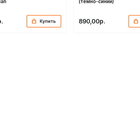
ian
(темно-синий)
.
890,00р.
Купить