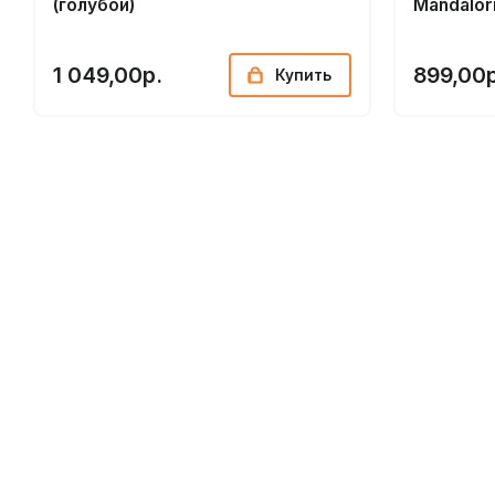
(голубой)
Мandalor
1 049,00р.
899,00р
Купить