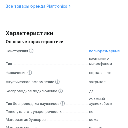
Все товары бренда Plantronics
Характеристики
Основные характеристики
Конструкция
полноразмерные
наушники с
Тип
микрофоном
Назначение
портативные
Акустическое оформление
закрытое
Беспроводное подключение
да
съёмный
Тип беспроводных наушников
аудиокабель
Пыле-, влаго-, ударопрочность
нет
Материал амбушюров
кожа
Материал корпуса
пластик