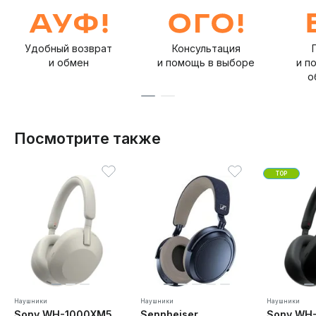
Удобный возврат
Консультация
и обмен
и помощь в выборе
и п
о
Посмотрите также
TOP
Наушники
Наушники
Наушники
Sony WH-1000XM5
Sennheiser
Sony WH