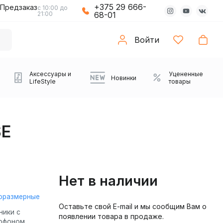
+375 29 666-
Предзаказ
с 10:00 до
21:00
68-01
Войти
Аксессуары и
Уцененные
Новинки
LifeStyle
товары
SE
Нет в наличии
оразмерные
Оставьте свой E-mail и мы сообщим Вам о
Компьютерные колонки
Коврики с подсветкой
Зарядные устройства
Виниловые
Partybox
Плееры
Аудиоинтерфейсы
Звуковые карты
Веб-камеры
Проекторы
Транспорт
Саундбары
ники с
появлении товара в продаже.
проигрыватели
офоном