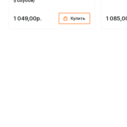
(голубой)
1 049,00р.
1 085,0
Купить