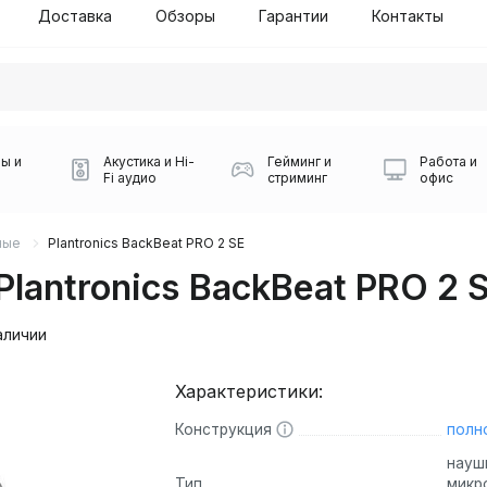
Доставка
Обзоры
Гарантии
Контакты
ы и
Акустика и Hi-
Гейминг и
Работа и
Fi аудио
стриминг
офис
ные
Plantronics BackBeat PRO 2 SE
antronics BackBeat PRO 2 
аличии
Характеристики:
Силуэт 2-й этаж, 10
0
Конструкция
полн
Игровые мыши Logitech
Портативные колонки
Наборы периферии
Игровые наушники
Микрофоны BOYA
Powerbank
Беспроводные колонки
USB Type-C адаптеры
Коврики для мыши
Ресиверы
Геймпады
Наборы
0
науш
Тип
микр