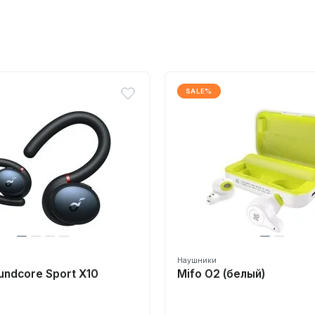
SALE%
Наушники
undcore Sport X10
Mifo O2 (белый)