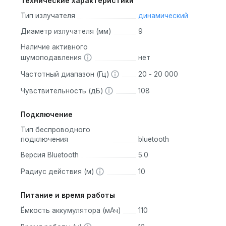
Технические характеристики
X5. Это означает, что вы можете спокойно использовать их даж
Тип излучателя
динамический
Диаметр излучателя (мм)
9
хватит на 12 часов прослушивания. Зарядка занимает всего 12
Наличие активного
шумоподавления
нет
а расстоянии до 10 метров.
ивают чистый и насыщенный звук.
Частотный диапазон (Гц)
20 - 20 000
ак и женщинам, и гармонично сочетаются с любой одеждой.
Чувствительность (дБ)
108
Подключение
Тип беспроводного
 можно выделить такие модели, как:
подключения
bluetooth
вука и функциональность, но по более доступной цене.
Версия Bluetooth
5.0
временем работы и качественным звуком.
Радиус действия (м)
10
ные и стильные наушники, которые сделают вашу музыкаль
Питание и время работы
enovo HE05 Pro!
Ёмкость аккумулятора (мАч)
110