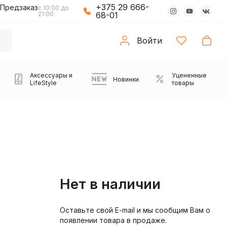
+375 29 666-
Предзаказ
с 10:00 до
21:00
68-01
Войти
Аксессуары и
Уцененные
Новинки
LifeStyle
товары
Нет в наличии
Оставьте свой E-mail и мы сообщим Вам о
Компьютерные колонки
Коврики с подсветкой
Зарядные устройства
Виниловые
Partybox
Плееры
Аудиоинтерфейсы
Звуковые карты
Веб-камеры
Проекторы
Транспорт
Саундбары
появлении товара в продаже.
проигрыватели