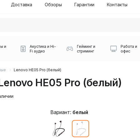
Доставка
Обзоры
Гарантии
Контакты
ы и
Акустика и Hi-
Гейминг и
Работа и
Fi аудио
стриминг
офис
ные
Lenovo HE05 Pro (белый)
enovo HE05 Pro (белый)
аличии
Вариант:
белый
Силуэт 2-й этаж, 10
0
Игровые мыши Logitech
Портативные колонки
Наборы периферии
Игровые наушники
Микрофоны BOYA
Powerbank
Беспроводные колонки
USB Type-C адаптеры
Коврики для мыши
Ресиверы
Геймпады
Наборы
0