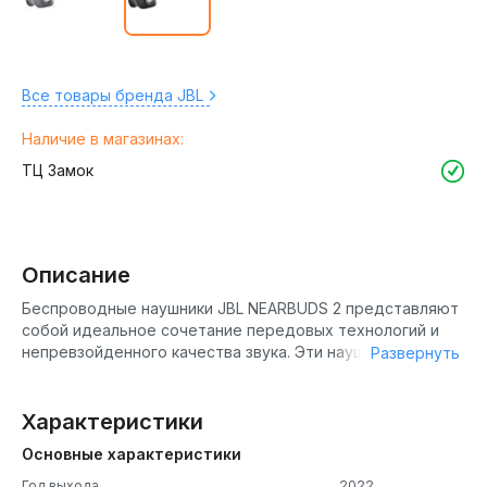
Все товары бренда JBL
Наличие в магазинах:
ТЦ Замок
Описание
Беспроводные наушники JBL NEARBUDS 2 представляют
собой идеальное сочетание передовых технологий и
непревзойденного качества звука. Эти наушники
Развернуть
разработаны для тех, кто ценит высокое качество звука
и комфорт в использовании. Благодаря технологии
активного шумоподавления (ANC), они обеспечивают
Характеристики
кристально чистое звучание даже в самых шумных
Основные характеристики
условиях. Поддержка кодеков SBC и AAC гарантирует
высокое качество звука при беспроводной передаче.
Год выхода
2022