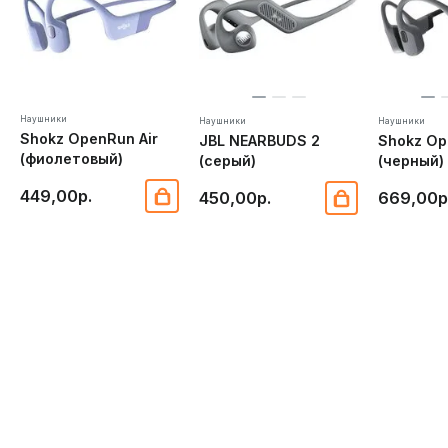
Наушники
Наушники
Наушники
Shokz OpenRun Air
JBL NEARBUDS 2
Shokz Op
(фиолетовый)
(серый)
(черный)
449,00р.
450,00р.
669,00р