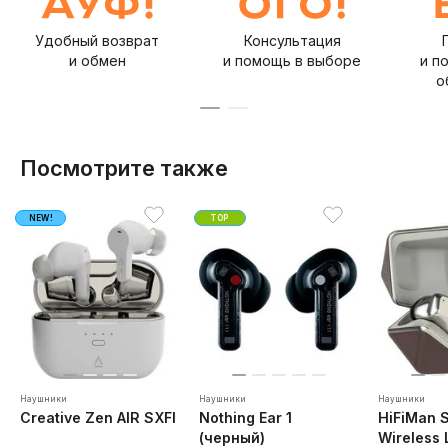
Удобный возврат
Консультация
и обмен
и помощь в выборе
и п
о
Посмотрите также
NEW!
TOP
Наушники
Наушники
Наушники
Creative Zen AIR SXFI
Nothing Ear 1
HiFiMan 
(черный)
Wireless 