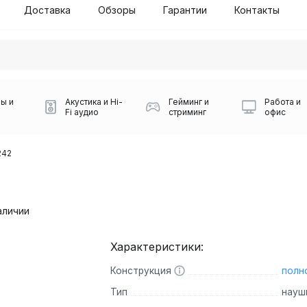
Доставка
Обзоры
Гарантии
Контакты
ы и
Акустика и Hi-
Гейминг и
Работа и
Fi аудио
стриминг
офис
242
аличии
Характеристики:
Силуэт 2-й этаж, 10
0
Конструкция
полн
Игровые мыши Logitech
Портативные колонки
Наборы периферии
Игровые наушники
Микрофоны BOYA
Powerbank
Беспроводные колонки
USB Type-C адаптеры
Коврики для мыши
Ресиверы
Геймпады
Наборы
0
Тип
науш