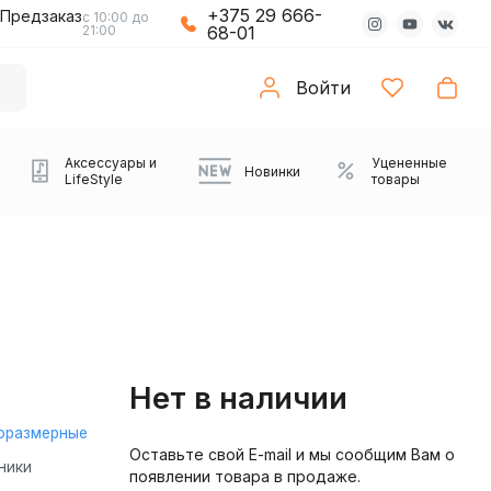
+375 29 666-
Предзаказ
с 10:00 до
21:00
68-01
Войти
Аксессуары и
Уцененные
Новинки
LifeStyle
товары
Нет в наличии
оразмерные
Оставьте свой E-mail и мы сообщим Вам о
Компьютерные колонки
Коврики с подсветкой
Зарядные устройства
Виниловые
Partybox
Плееры
Аудиоинтерфейсы
Звуковые карты
Веб-камеры
Проекторы
Транспорт
Саундбары
ники
появлении товара в продаже.
проигрыватели