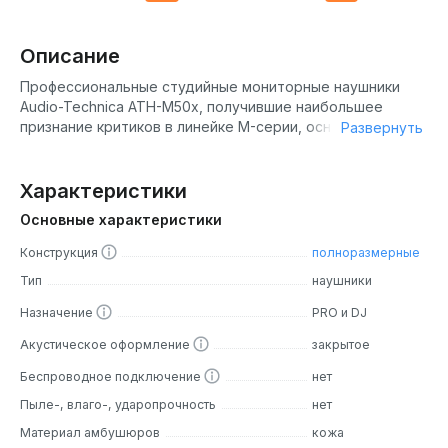
Описание
Профессиональные студийные мониторные наушники
Audio-Technica ATH-M50x, получившие наибольшее
признание критиков в линейке M-серии, оснащены 45-мм
Развернуть
драйверами с большой апертурой, звуковыми катушками
из алюминиевого провода с медным покрытием.
Плюшевыми звукоизолирующими подушечками и
Характеристики
накладными наушниками.
Основные характеристики
Audio-Technica ATH-M50x предлагают непревзойденные
Конструкция
полноразмерные
возможности для тех, кто ищет наушники студийного
качества по доступной цене. ATH-M50x обеспечивают
Тип
наушники
точный звук и глубокие басы, что делает портативные
Назначение
PRO и DJ
наушники закрытого типа идеальными для длительных
сеансов в студии звукозаписи и в дороге.
Акустическое оформление
закрытое
Удобство
Беспроводное подключение
нет
Амбушюры и оголовье Audio-Technica ATH-M50x,
Пыле-, влаго-, ударопрочность
нет
изготовленные из профессионального материала,
Материал амбушюров
кожа
обеспечивают максимальную прочность и комфорт.