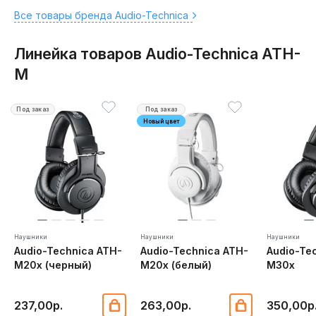
Все товары бренда Audio-Technica
Линейка товаров Audio-Technica ATH-
M
Под заказ
Под заказ
Новый цвет
Наушники
Наушники
Наушники
Audio-Technica ATH-
Audio-Technica ATH-
Audio-Te
M20x (черный)
M20x (белый)
M30x
237,00р.
263,00р.
350,00р