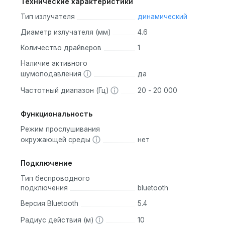
Технические характеристики
насадки разных размеров, а также зарядный кейс с защитой IP
Тип излучателя
динамический
еское включение режимов сна делают устройство интуитивным
Диаметр излучателя (мм)
4.6
Количество драйверов
1
Наличие активного
шумоподавления
да
ких частот + пассивная изоляция для высоких.
Частотный диапазон (Гц)
20 - 20 000
ое время анализа и генерация индивидуального звука.
бления и глубокого сна.
Функциональность
 с кейсом; поддержка Bluetooth-стриминга и оффлайн-аудио.
Режим прослушивания
ализированным будильником без помех окружающим.
окружающей среды
нет
я, моря), EQ и анализа сна.
Подключение
любых условиях.
Тип беспроводного
подключения
bluetooth
ля борьбы с шумом и храпом, обеспечивающее глубокий,
Версия Bluetooth
5.4
довые функции и комфорт делают отдых эффективным и
Радиус действия (м)
10