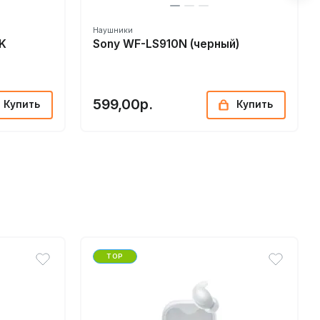
Наушники
K
Sony WF-LS910N (черный)
599,00р.
Купить
Купить
TOP