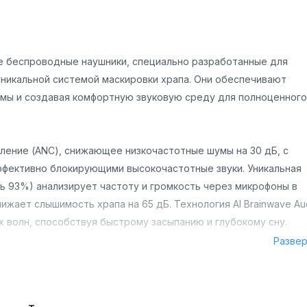
ые беспроводные наушники, специально разработанные для
уникальной системой маскировки храпа. Они обеспечивают
умы и создавая комфортную звуковую среду для полноценного
вление (ANC), снижающее низкочастотные шумы на 30 дБ, с
эффективно блокирующими высокочастотные звуки. Уникальная
ь 93%) анализирует частоту и громкость через микрофоны в
ижает слышимость храпа на 65 дБ. Технология AI Brainwave Au
 волн, способствуя быстрому засыпанию и глубокому сну.
Разве
, минимизирующую давление на ухо в любом положении сна —
ых материалов весит всего несколько граммов, обеспечивая