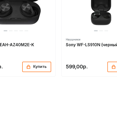
Наушники
s EAH-AZ40M2E-K
Sony WF-LS910N (черны
р.
599,00р.
Купить