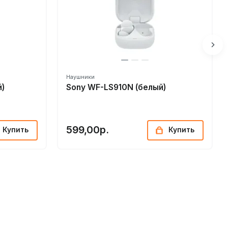
Наушники
й)
Sony WF-LS910N (белый)
599,00р.
Купить
Купить