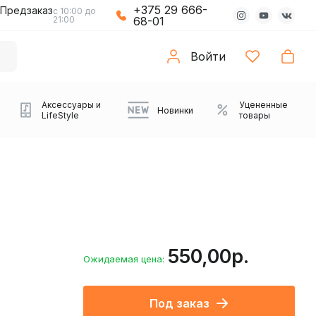
+375 29 666-
Предзаказ
с 10:00 до
21:00
68-01
Войти
Аксессуары и
Уцененные
Новинки
LifeStyle
товары
550,00р.
Ожидаемая цена:
Компьютерные колонки
Коврики с подсветкой
Зарядные устройства
Виниловые
Partybox
Плееры
Аудиоинтерфейсы
Звуковые карты
Веб-камеры
Проекторы
Транспорт
Саундбары
Под заказ
проигрыватели