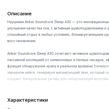
Описание
Наушники Anker Soundcore Sleep A30 — это инновационн
улучшения качества сна, с активным шумоподавлением и 
спокойный отдых в любых условиях, блокируя внешние ш
восстановления.
​Anker Soundcore Sleep A30 сочетают активное шумопода
пассивной изоляцией от силиконовых и пенных насадок, 
функция обнаружения храпа в реальном времени (точност
зарядном кейсе, генерируя маскирующий звук, который сн
создает бинауральные ритмы для синхронизации мозговых
​Дизайн
Характеристики
Наушники имеют ультракомпактную анатомическую форму
боку, спине или животе. Корпус из мягких, гипоаллергенн