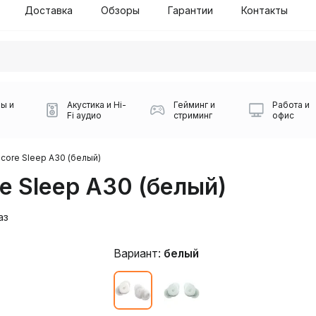
Доставка
Обзоры
Гарантии
Контакты
ы и
Акустика и Hi-
Гейминг и
Работа и
Fi аудио
стриминг
офис
core Sleep A30 (белый)
e Sleep A30 (белый)
аз
Вариант:
белый
Силуэт 2-й этаж, 10
0
Игровые мыши Logitech
Портативные колонки
Наборы периферии
Игровые наушники
Микрофоны BOYA
Powerbank
Беспроводные колонки
USB Type-C адаптеры
Коврики для мыши
Ресиверы
Геймпады
Наборы
0