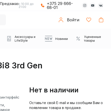
+375 29 666-
Предзаказ
с 10:00 до
21:00
68-01
Войти
Аксессуары и
Уцененные
Новинки
LifeStyle
товары
8i8 3rd Gen
Нет в наличии
оинтерфейс
Оставьте свой E-mail и мы сообщим Вам о
Компьютерные колонки
Коврики с подсветкой
Зарядные устройства
Виниловые
Partybox
Плееры
Аудиоинтерфейсы
Звуковые карты
Веб-камеры
Проекторы
Транспорт
ти,
Саундбары
появлении товара в продаже.
проигрыватели
омное