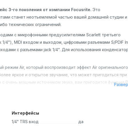
ейс 3-го поколения от компании Focusrite.
Это
нтами станет неотъемлемой частью вашей домашней студии и
ибо технических ограничений.
дами с микрофонными предусилителями Scarlett третьего
1/4"), MIDI входом и выходом, цифровыми разъемами S/PDIF In
ходами с разъемами jack 1/4". Для использования конденсато
 режим Air, который воспроизводит эффект Air оригинального
более яркое и открытое звучание, что может пригодиться при
е с очень мощным источником звука, вам пригодится функция P
Разве
Интерфейсы
1/4" TRS вход
да
новых аккаунтов