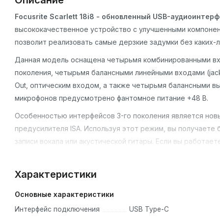
Описание
Focusrite Scarlett 18i8 - обновленный USB-аудиоинтерф
высококачественное устройство с улучшенными компоне
позволит реализовать самые дерзкие задумки без каких-л
Данная модель оснащена четырьмя комбинированными вхо
поколения, четырьмя балансными линейными входами (jack 
Out, оптическим входом, а также четырьмя балансными вы
микрофонов предусмотрено фантомное питание +48 В.
Особенностью интерфейсов 3-го поколения является новый
предусилителя ISA. Используя этот режим, вы получаете 
записи вокала или акустической гитары. Если вы работает
которая избавит от перегрузки на входе.
Софт в комплекте:
Характеристики
Ableton Live Lite
Основные характеристики
Pro Tools | First Focusrite Creative Pack
Интерфейс подключения
USB Type-C
Бесплатная 3-месячная подписка на Splice Sounds для 