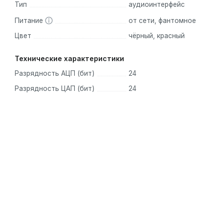
Тип
аудиоинтерфейс
Focusrite Red 2 & Red 3 Plug-In Suite
1 из 4 виртуальных инструментов XLN Audio Addictive Ke
Питание
от сети, фантомное
Softube Time & Tone Bundle
Цвет
чёрный, красный
Доступ к Focusrite Plug-in Collective
Технические характеристики
Разрядность АЦП (бит)
24
Разрядность ЦАП (бит)
24