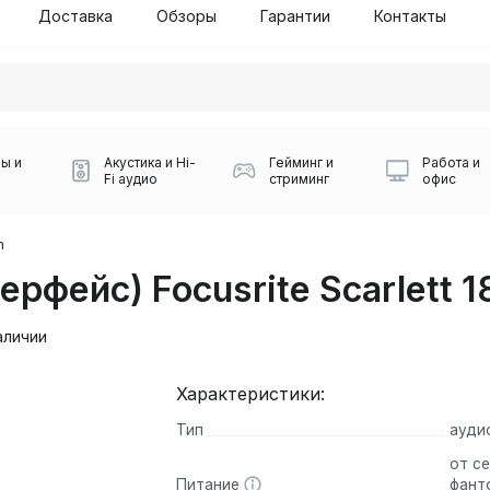
Доставка
Обзоры
Гарантии
Контакты
ы и
Акустика и Hi-
Гейминг и
Работа и
Fi аудио
стриминг
офис
n
рфейс) Focusrite Scarlett 1
аличии
Характеристики:
Силуэт 2-й этаж, 10
Тип
ауди
0
Игровые мыши Logitech
Портативные колонки
Наборы периферии
Игровые наушники
Микрофоны BOYA
Powerbank
Беспроводные колонки
USB Type-C адаптеры
Коврики для мыши
Ресиверы
Геймпады
Наборы
от се
0
Питание
фант