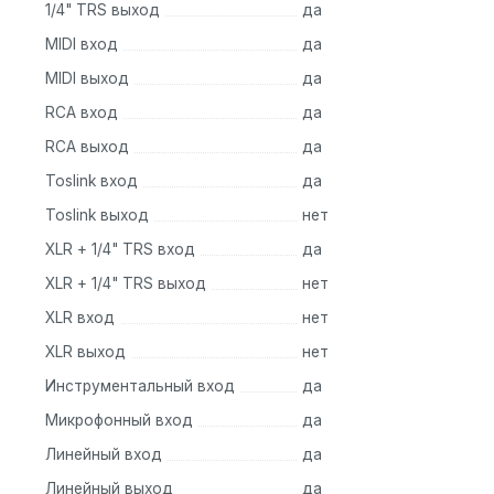
1/4" TRS выход
да
ys
MIDI вход
да
MIDI выход
да
RCA вход
да
RCA выход
да
Toslink вход
да
Toslink выход
нет
XLR + 1/4" TRS вход
да
XLR + 1/4" TRS выход
нет
XLR вход
нет
XLR выход
нет
Инструментальный вход
да
Микрофонный вход
да
Линейный вход
да
Линейный выход
да