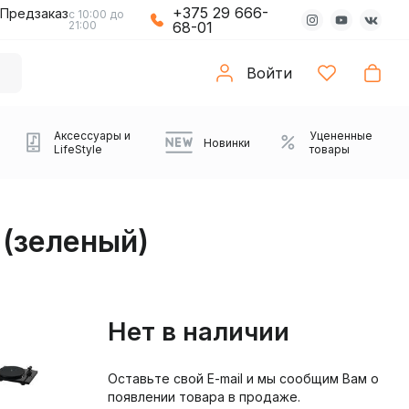
+375 29 666-
Предзаказ
с 10:00 до
21:00
68-01
Войти
Аксессуары и
Уцененные
Новинки
LifeStyle
товары
 (зеленый)
Нет в наличии
Оставьте свой E-mail и мы сообщим Вам о
Компьютерные колонки
Коврики с подсветкой
Зарядные устройства
Виниловые
Partybox
Плееры
Аудиоинтерфейсы
Звуковые карты
Веб-камеры
Проекторы
Транспорт
Саундбары
появлении товара в продаже.
проигрыватели