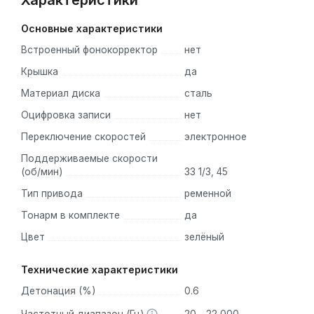
Характеристики
Основные характеристики
Встроенный фонокорректор
нет
Крышка
да
Материал диска
сталь
Оцифровка записи
нет
Переключение скоростей
электронное
Поддерживаемые скорости
(об/мин)
33 1/3, 45
Тип привода
ременной
Тонарм в комплекте
да
Цвет
зелёный
Технические характеристики
Детонация (%)
0.6
Частотный диапазон (Гц)
20 - 22 000