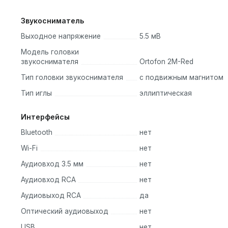
Звукосниматель
Выходное напряжение
5.5 мВ
Модель головки
звукоснимателя
Ortofon 2M-Red
Тип головки звукоснимателя
с подвижным магнитом
Тип иглы
эллиптическая
Интерфейсы
Bluetooth
нет
Wi-Fi
нет
Аудиовход 3.5 мм
нет
Аудиовход RCA
нет
Аудиовыход RCA
да
Оптический аудиовыход
нет
USB
нет