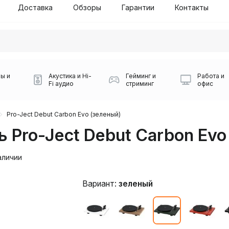
Доставка
Обзоры
Гарантии
Контакты
ы и
Акустика и Hi-
Гейминг и
Работа и
Fi аудио
стриминг
офис
Pro-Ject Debut Carbon Evo (зеленый)
 Pro-Ject Debut Carbon Evo
аличии
Вариант:
зеленый
Силуэт 2-й этаж, 10
0
Игровые мыши Logitech
Портативные колонки
Наборы периферии
Игровые наушники
Микрофоны BOYA
Powerbank
Беспроводные колонки
USB Type-C адаптеры
Коврики для мыши
Ресиверы
Геймпады
Наборы
0