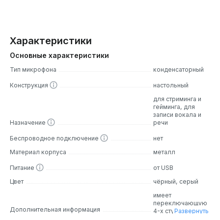
Характеристики
Основные характеристики
Тип микрофона
конденсаторный
Конструкция
настольный
для стриминга и
гейминга, для
записи вокала и
Назначение
речи
Беспроводное подключение
нет
Материал корпуса
металл
Питание
от USB
Цвет
чёрный, серый
имеет
переключающую
Дополнительная информация
4-х ступенчатую
Развернуть
полярность