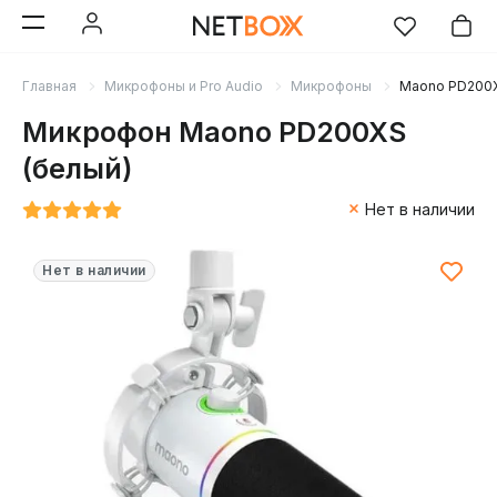
Главная
Микрофоны и Pro Audio
Микрофоны
Maono PD200X
Микрофон Maono PD200XS
(белый)
Нет в наличии
Нет в наличии