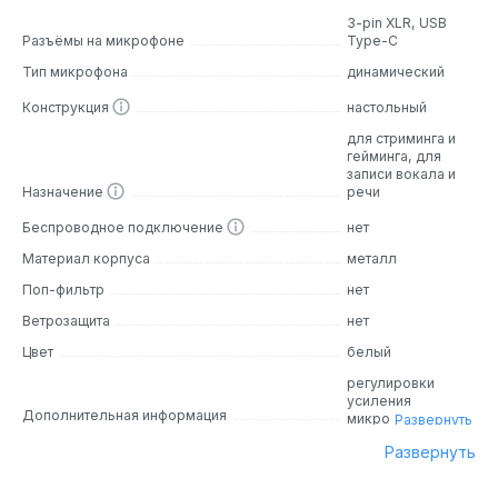
для любителей, желающих улучшить качество своих
3-pin XLR, USB
Разъёмы на микрофоне
Type-C
аудиозаписей.
Тип микрофона
динамический
Дизайн
Конструкция
настольный
PD200XS — это цилиндрический микрофон с черным
для стриминга и
гейминга, для
металлическим корпусом. Приятная на ощупь
записи вокала и
поверхность холодит руку. Два белых логотипа Maono
Назначение
речи
добавляют стильности. Верхняя часть микрофона
украшена поролоновой ветрозащитой и металлической
Беспроводное подключение
нет
сеткой, за которой скрыт капсюль. Светодиодное
Материал корпуса
металл
кольцо подсвечивает его в работе. Регулируемая
Поп-фильтр
нет
стойка позволяет настроить оптимальное положение
микрофона для оптимального звука.
Ветрозащита
нет
Цвет
белый
Основные особенности
регулировки
усиления
USB/XLR:
Подключайте его к компьютеру по USB или к
Дополнительная информация
микрофона,
Развернуть
аудиоинтерфейсу через XLR.
клавиша
Развернуть
Энкодер:
Регулируйте чувствительность микрофона и
отключения звука
громкость наушников одним движением.