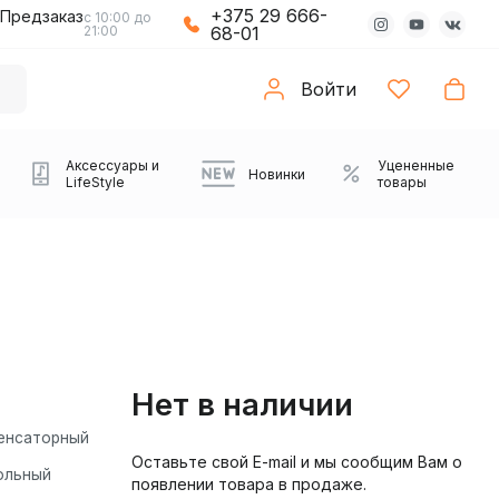
+375 29 666-
Предзаказ
с 10:00 до
21:00
68-01
Войти
Аксессуары и
Уцененные
Новинки
LifeStyle
товары
Нет в наличии
енсаторный
Оставьте свой E-mail и мы сообщим Вам о
Компьютерные колонки
Коврики с подсветкой
Зарядные устройства
Виниловые
Partybox
Плееры
Аудиоинтерфейсы
Звуковые карты
Веб-камеры
Проекторы
Транспорт
Саундбары
ольный
появлении товара в продаже.
проигрыватели