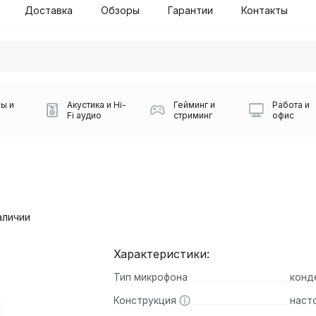
Доставка
Обзоры
Гарантии
Контакты
ы и
Акустика и Hi-
Гейминг и
Работа и
Fi аудио
стриминг
офис
B
аличии
Характеристики:
Силуэт 2-й этаж, 10
Тип микрофона
конд
0
Игровые мыши Logitech
Портативные колонки
Наборы периферии
Игровые наушники
Микрофоны BOYA
Powerbank
Беспроводные колонки
USB Type-C адаптеры
Коврики для мыши
Ресиверы
Геймпады
Наборы
0
Конструкция
наст