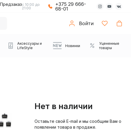
+375 29 666-
Предзаказ
с 10:00 до
21:00
68-01
Войти
Аксессуары и
Уцененные
Новинки
LifeStyle
товары
Нет в наличии
Оставьте свой E-mail и мы сообщим Вам о
Компьютерные колонки
Коврики с подсветкой
Зарядные устройства
Виниловые
Partybox
Плееры
Аудиоинтерфейсы
Звуковые карты
Веб-камеры
Проекторы
Транспорт
Саундбары
появлении товара в продаже.
проигрыватели