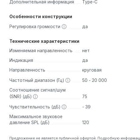
Микрофон Boya BY-M1V1 - это надежный инструмент д
Дополнительная информация
Type-C
условиях. Его продуманный дизайн, передовые техно
Особенности конструкции
помощником для всех, кто серьезно относится к аудио
Регулировка громкости
да
Технические характеристики
Изменяемая направленность
нет
Индикация
да
Направленность
круговая
Частотный диапазон (Гц)
50 - 20 000
Соотношение сигнал/шум
(SNR) (дБ)
75
Чувствительность (дБ)
- 39
Максимальное звуковое
давление SPL (дБ)
120
Предложение не является публичной офертой. Подробную информацию