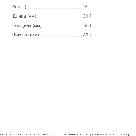
ля создания высококачественного аудиоконтента в любых
Вес (г)
18
логии и простота использования делают его незаменимым
Длина (мм)
39.4
записи.
Толщина (мм)
18.6
Ширина (мм)
40.2
 о характеристиках товара, его наличии и цене уточняйте у менеджеров.