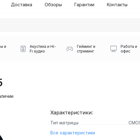
Доставка
Обзоры
Гарантии
Контакты
ы и
Акустика и Hi-
Гейминг и
Работа и
Fi аудио
стриминг
офис
5
аличии
Характеристики:
Силуэт 2-й этаж, 10
Тип матрицы
CMO
0
Игровые мыши Logitech
Портативные колонки
Наборы периферии
Игровые наушники
Микрофоны BOYA
Powerbank
Беспроводные колонки
USB Type-C адаптеры
Коврики для мыши
Ресиверы
Геймпады
Наборы
Все характеристики
0