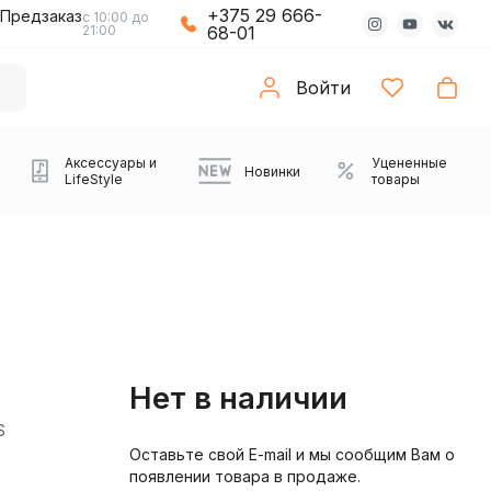
+375 29 666-
Предзаказ
с 10:00 до
21:00
68-01
Войти
Аксессуары и
Уцененные
Новинки
LifeStyle
товары
Нет в наличии
S
Оставьте свой E-mail и мы сообщим Вам о
Компьютерные колонки
Коврики с подсветкой
Зарядные устройства
Виниловые
Partybox
Плееры
Аудиоинтерфейсы
Звуковые карты
Веб-камеры
Проекторы
Транспорт
Саундбары
появлении товара в продаже.
проигрыватели