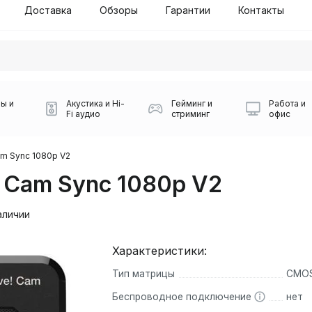
Доставка
Обзоры
Гарантии
Контакты
ы и
Акустика и Hi-
Гейминг и
Работа и
Fi аудио
стриминг
офис
Cam Sync 1080p V2
! Cam Sync 1080p V2
аличии
Характеристики:
Силуэт 2-й этаж, 10
Тип матрицы
CMO
0
Игровые мыши Logitech
Портативные колонки
Наборы периферии
Игровые наушники
Микрофоны BOYA
Powerbank
Беспроводные колонки
USB Type-C адаптеры
Коврики для мыши
Ресиверы
Геймпады
Наборы
0
Беспроводное подключение
нет