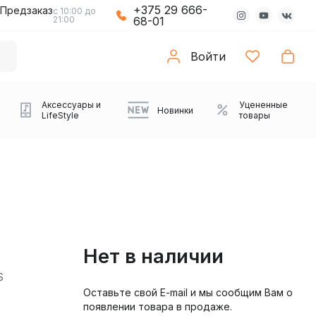
+375 29 666-
Предзаказ
с 10:00 до
21:00
68-01
Войти
Аксессуары и
Уцененные
Новинки
LifeStyle
товары
Нет в наличии
S
Оставьте свой E-mail и мы сообщим Вам о
Компьютерные колонки
Коврики с подсветкой
Зарядные устройства
Виниловые
Partybox
Плееры
Аудиоинтерфейсы
Звуковые карты
Веб-камеры
Проекторы
Транспорт
Саундбары
появлении товара в продаже.
проигрыватели