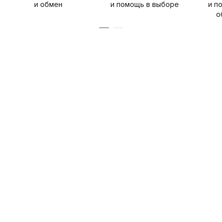
и обмен
и помощь в выборе
и п
о