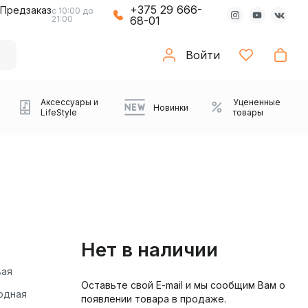
+375 29 666-
Предзаказ
с 10:00 до
21:00
68-01
Войти
Аксессуары и
Уцененные
Новинки
LifeStyle
товары
Нет в наличии
вая
Оставьте свой E-mail и мы сообщим Вам о
Компьютерные колонки
Коврики с подсветкой
Зарядные устройства
Виниловые
Partybox
Плееры
Аудиоинтерфейсы
Звуковые карты
Веб-камеры
Проекторы
Транспорт
Саундбары
одная
появлении товара в продаже.
проигрыватели