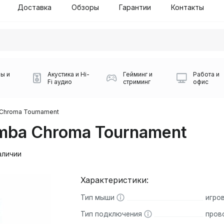
Доставка
Обзоры
Гарантии
Контакты
ы и
Акустика и Hi-
Гейминг и
Работа и
Fi аудио
стриминг
офис
Chroma Tournament
mba Chroma Tournament
аличии
Характеристики:
Силуэт 2-й этаж, 10
0
Тип мыши
игро
Игровые мыши Logitech
Портативные колонки
Наборы периферии
Игровые наушники
Микрофоны BOYA
Powerbank
Беспроводные колонки
USB Type-C адаптеры
Коврики для мыши
Ресиверы
Геймпады
Наборы
0
Тип подключения
пров