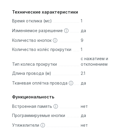
Технические характеристики
Время отклика (мс)
1
Изменяемое разрешение
да
Количество кнопок
9
Количество колёс прокрутки
1
с нажатием и
Тип колеса прокрутки
отклонением
Длина провода (м)
2.1
Тканевая оплётка провода
да
Функциональность
Встроенная память
нет
Программируемые кнопки
да
Утяжелители
нет