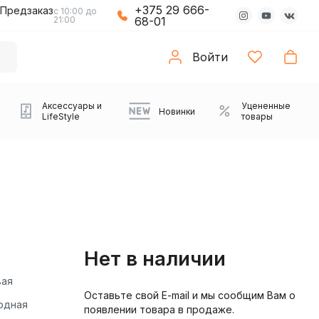
+375 29 666-
Предзаказ
с 10:00 до
21:00
68-01
Войти
Аксессуары и
Уцененные
Новинки
LifeStyle
товары
Нет в наличии
вая
Оставьте свой E-mail и мы сообщим Вам о
Компьютерные колонки
Коврики с подсветкой
Зарядные устройства
Виниловые
Partybox
Плееры
Аудиоинтерфейсы
Звуковые карты
Веб-камеры
Проекторы
Транспорт
Саундбары
одная
появлении товара в продаже.
проигрыватели