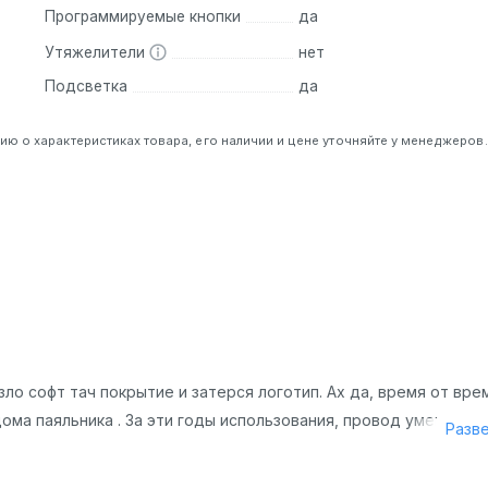
Программируемые кнопки
да
Утяжелители
нет
Подсветка
да
 о характеристиках товара, его наличии и цене уточняйте у менеджеров.
. Она до сих пор работает, пользуюсь каждый день, играю в и
зло софт тач покрытие и затерся логотип. Ах да, время от вре
ома паяльника . За эти годы использования, провод уменьшилс
Разв