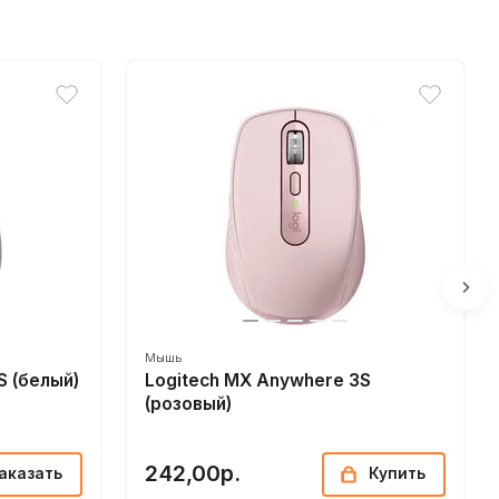
Мышь
S (белый)
Logitech MX Anywhere 3S
(розовый)
242,00р.
аказать
Купить