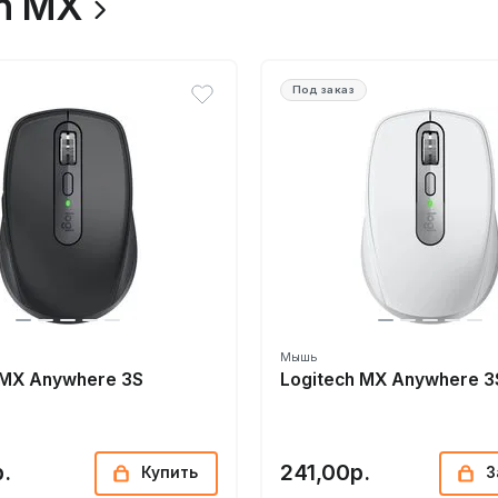
ch MX
Под заказ
Мышь
 MX Anywhere 3S
Logitech MX Anywhere 3
.
241,00р.
Купить
З