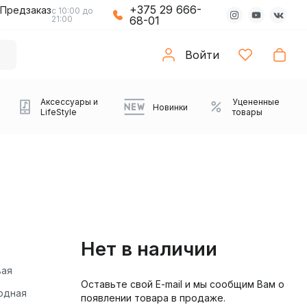
+375 29 666-
Предзаказ
с 10:00 до
21:00
68-01
Войти
Аксессуары и
Уцененные
Новинки
LifeStyle
товары
Нет в наличии
вая
Оставьте свой E-mail и мы сообщим Вам о
Компьютерные колонки
Коврики с подсветкой
Зарядные устройства
Виниловые
Partybox
Плееры
Аудиоинтерфейсы
Звуковые карты
Веб-камеры
Проекторы
Транспорт
Саундбары
одная
появлении товара в продаже.
проигрыватели