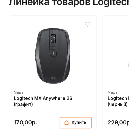
Линейка товаров Logite
Мышь
Мышь
Logitech MX Anywhere 2S
Logitech
(графит)
(черный)
170,00р.
229,00р
Купить